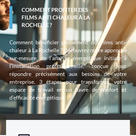
COMMENT PROFITER DES
FILMS ANTI CHALEUR À LA
ROCHELLE ?
Comment bénéficier pleinement des films anti-
chaleur à La Rochelle ? Découvrez notre approche
sur-mesure, de l’analyse énergétique initiale à
l’installation professionnelle, conçue pour
répondre précisément aux besoins de votre
entreprise. 3 étapes pour transformer votre
espace de travail en un havre de confort et
d’efficacité énergétique